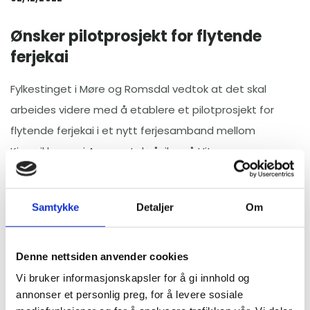
Ønsker pilotprosjekt for flytende
ferjekai
Fylkestinget i Møre og Romsdal vedtok at det skal
arbeides videre med å etablere et pilotprosjekt for
flytende ferjekai i et nytt ferjesamband mellom
Kjørsvikbugen i Aure og Laksåvika på Hitra.
Det skjedde da de vedtok økonomiplan for 2023-
2026. Forutsatt at Trøndelag fylkeskommune også går
Samtykke
Detaljer
Om
inn med midler i prosjektet, skal Møre og Romsdal
samordne avsetting av investeringsmidler til kaia i
Denne nettsiden anvender cookies
Kjørsvikbugen (Aure).
Vi bruker informasjonskapsler for å gi innhold og
Vedtaket er en oppfølging av fylkestingets vedtak om
annonser et personlig preg, for å levere sosiale
investeringsprogram for fylkesveger fra juni-2022: