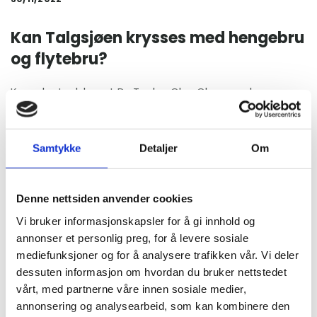
Kan Talgsjøen krysses med hengebru
og flytebru?
Konsulentselskapet Dr. Techn. Olav Olsen vurderer en
kombinasjon av flytebru og hengebru til å være den
rimeligste løsningen for en ferjefri kryssing av Talgsjøen.
Samtykke
Detaljer
Om
Siden Nordre Nordmøre Bru- og Tunnelselskap ble
stiftet i 2007, har det vært jobbet med ulike alternativ
Denne nettsiden anvender cookies
for ferjefri kryssing av Talgsjøen:
Vi bruker informasjonskapsler for å gi innhold og
annonser et personlig preg, for å levere sosiale
Undersjøisk tunnel mellom Golma på Tustna og
mediefunksjoner og for å analysere trafikken vår. Vi deler
Kvernberget i Kristiansund, 10-11 km. Måtte ned på
dessuten informasjon om hvordan du bruker nettstedet
ca. 340 meter under havet og ville fått 8 prosent
vårt, med partnerne våre innen sosiale medier,
stigning.
annonsering og analysearbeid, som kan kombinere den